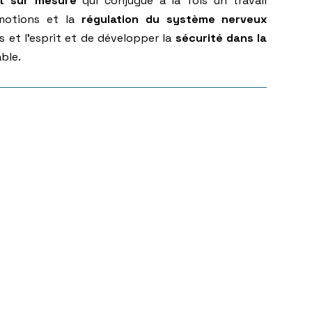
 sur mesure
qui conjugue à la fois un travail
 émotions et la
régulation du système nerveux
ps et l’esprit et de développer la
sécurité dans la
ble.